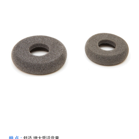
特 点：
舒适,增大受话音量